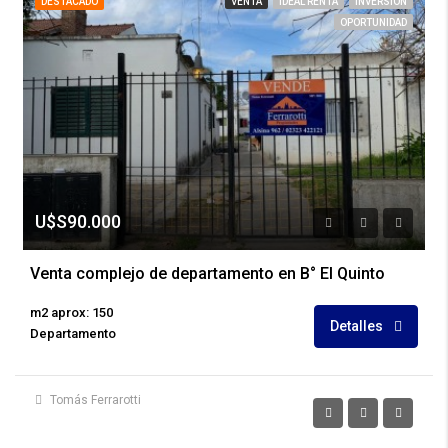
DESTACADO
VENTA
IDEAL RENTA
INVERSION
OPORTUNIDAD
U$S90.000
Venta complejo de departamento en B° El Quinto
m2 aprox: 150
Detalles
Departamento
Tomás Ferrarotti
U$S90.000