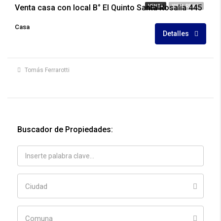
Venta casa con local B° El Quinto Santa Rosalia 445
VENTA
IDEAL RENTA
Casa
Detalles
Tomás Ferrarotti
Buscador de Propiedades:
Ciudad
Comuna