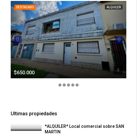
DESTACADO
ALQUILER
DE
$650.000
U$
Ultimas propiedades
*ALQUILER* Local comercial sobre SAN
MARTIN