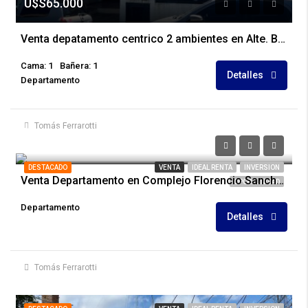
U$S65.000
Venta depatamento centrico 2 ambientes en Alte. Brown 552
Cama: 1
Bañera: 1
Detalles
Departamento
Tomás Ferrarotti
Precios desde los
U$S52.000
DESTACADO
VENTA
IDEAL RENTA
INVERSION
Venta Departamento en Complejo Florencio Sanchez 53
OPORTUNIDAD
Departamento
Detalles
Tomás Ferrarotti