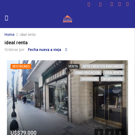
Home
ideal renta
ideal renta
Fecha nueva a vieja
Ordenar por:
DESTACADO
VENTA
APTA CREDITOS BANCARIOS
GRAN UBICACION
IDEAL RENTA
INVERSION
OPORTUNIDAD
U$S79.000