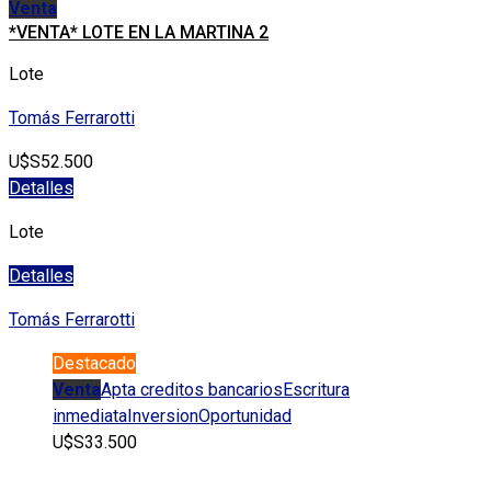
Venta
*VENTA* LOTE EN LA MARTINA 2
Lote
Tomás Ferrarotti
U$S52.500
Detalles
Lote
Detalles
Tomás Ferrarotti
Destacado
Venta
Apta creditos bancarios
Escritura
inmediata
Inversion
Oportunidad
U$S33.500