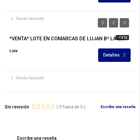
Tomás Ferrarotti
U$S29.000
*VENTA* LOTE EN COMARCAS DE LUJAN Bº LA ELINA
VENTA
Lote
Detalles
Tomás Ferrarotti
Sin revisión
(
0
fuera de
5
)
Escribe una reseña
Escribe una reseña