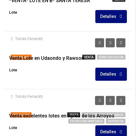
*VENTA* LOTE EN Bº SANTA TERESA
Lote
Detalles
Tomás Ferrarotti
U$S85.000
Venta Lote en Udaondo y Rawson
DESTACADO
VENTA
GRAN UBICACION
Lote
Detalles
Tomás Ferrarotti
U$S33.500
Venta excelentes lotes en Ayres de los Arroyos
DESTACADO
VENTA
APTA CREDITOS BANCARIOS
ESCRITURA INMEDIATA
INVERSION
Lote
OPORTUNIDAD
Detalles