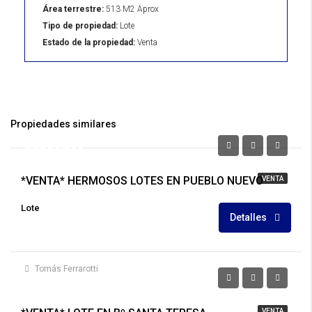
Área terrestre:
513 M2 Aprox
Tipo de propiedad:
Lote
Estado de la propiedad:
Venta
Propiedades similares
U$S39.000
*VENTA* HERMOSOS LOTES EN PUEBLO NUEVO
VENTA
Lote
Detalles
Tomás Ferrarotti
U$S19.500
VENTA