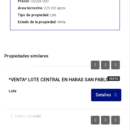
Precio:
U$S28.000
Área terrestre:
225 m2 aprox
Tipo de propiedad:
Lote
Estado de la propiedad:
Venta
Propiedades similares
U$S73.000
*VENTA* LOTE CENTRAL EN HARAS SAN PABLO
VENTA
Lote
Detalles
U$S28.000
Tomás Ferrarotti
U$S32.000