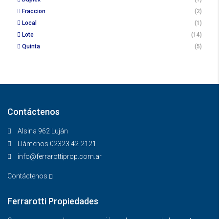
Fraccion
(2)
Local
(1)
Lote
(14)
Quinta
(5)
Contáctenos
Alsina 962 Luján
Llámenos 02323 42-2121
info@ferrarottiprop.com.ar
Contáctenos
Ferrarotti Propiedades