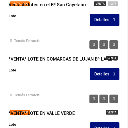
Venta de lotes en el Bº San Cayetano
DESTACADO
VENTA
LOTE
Lote
Detalles
Tomás Ferrarotti
U$S29.000
*VENTA* LOTE EN COMARCAS DE LUJAN Bº LA ELINA
VENTA
Lote
Detalles
Tomás Ferrarotti
U$S30.000
*VENTA* LOTE EN VALLE VERDE
DESTACADO
VENTA
Lote