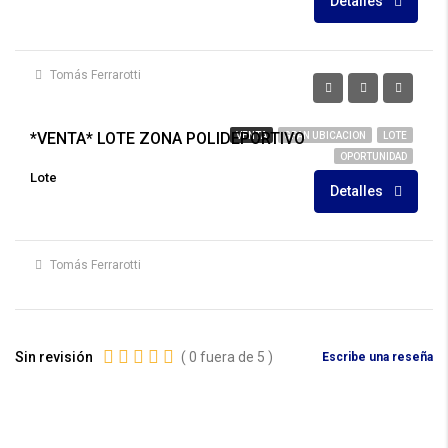
Detalles
Tomás Ferrarotti
U$S42.000
*VENTA* LOTE ZONA POLIDEPORTIVO
VENTA
GRAN UBICACION
LOTE
OPORTUNIDAD
Lote
Detalles
Tomás Ferrarotti
Sin revisión
(
0
fuera de
5
)
Escribe una reseña